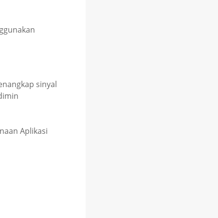
nggunakan
enangkap sinyal
dimin
aan Aplikasi