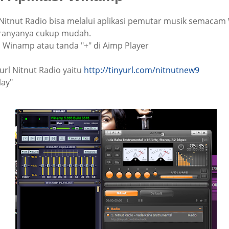
itnut Radio bisa melalui aplikasi pemutar musik semaca
aranyanya cukup mudah.
i Winamp atau tanda "+" di Aimp Player
rl Nitnut Radio yaitu
http://tinyurl.com/nitnutnew9
lay"