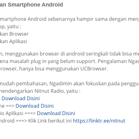
an Smartphone Android
martphone Android sebenarnya hampir sama dengan me
, yaitu :
kan Browser
an Aplikasi
, menggunakan browser di android seringkali tidak bisa m
arena masalah plug in yang belum support. Pengalaman Nga
rowser, hanya bisa menggunakan UCBrowser.
udah pembahasan, Ngadimin akan fokuskan pada penggun
endengarkan Nitnut Radio, yaitu :
>
Download Disini
ine ==>
Download Disini
io Aplikasi ===>
Download Disini
droid ===> Klik Link berikut ini
https://linktr.ee/nitnut