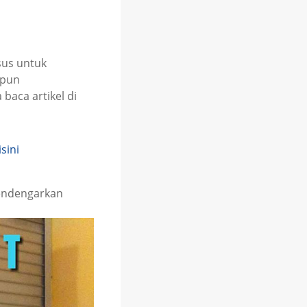
sus untuk
napun
baca artikel di
isini
mendengarkan