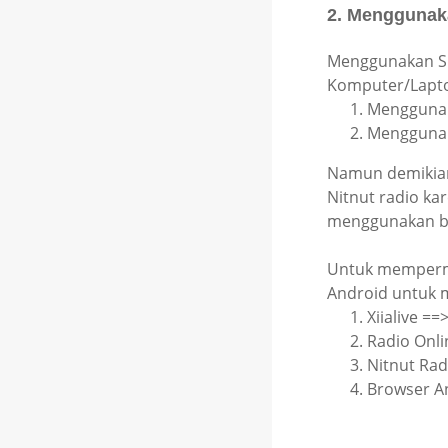
2. Menggunak
Menggunakan S
Komputer/Laptop
Mengguna
Menggunak
Namun demikian
Nitnut radio k
menggunakan b
Untuk memperm
Android untuk m
Xiialive ==
Radio Onl
Nitnut Rad
Browser An