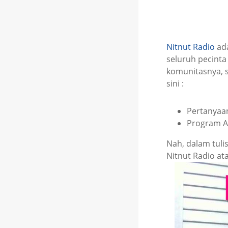
Nitnut Radio
ada
seluruh pecint
komunitasnya, s
sini :
Pertanyaan
Program A
Nah, dalam tuli
Nitnut Radio ata