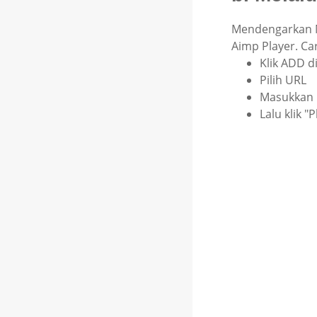
Mendengarkan N
Aimp Player. C
Klik ADD d
Pilih URL
Masukkan u
Lalu klik "P