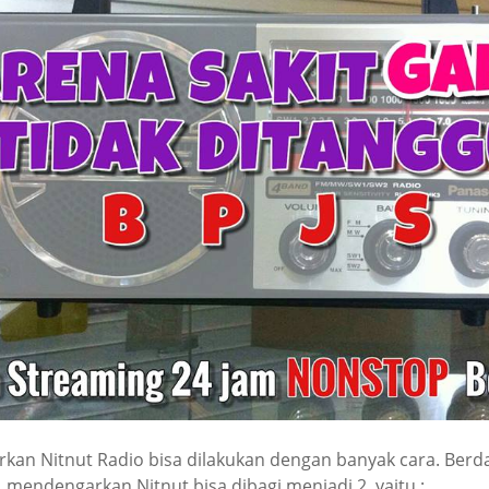
an Nitnut Radio bisa dilakukan dengan banyak cara. Berda
 mendengarkan Nitnut bisa dibagi menjadi 2, yaitu :